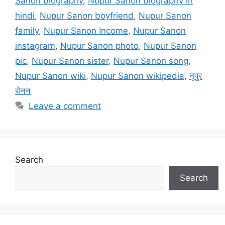
Sanon biography
,
Nupur Sanon biography in
hindi
,
Nupur Sanon boyfriend
,
Nupur Sanon
family
,
Nupur Sanon Income
,
Nupur Sanon
instagram
,
Nupur Sanon photo
,
Nupur Sanon
pic
,
Nupur Sanon sister
,
Nupur Sanon song
,
Nupur Sanon wiki
,
Nupur Sanon wikipedia
,
नूपुर
सेनन
Leave a comment
Search
Search