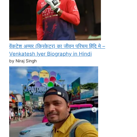
वेंकटेश अय्यर (क्रिकेटर) का जीवन परिचय हिंदि मे –
Venkatesh Iyer Biography in Hindi
by Niraj Singh