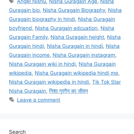
Tags
Angel Nishu
,
Nisha Guragain Age
,
Nisha
Guragain bio
,
Nisha Guragain Biography
,
Nisha
Guragain biography in hindi
,
Nisha Guragain
boyfriend
,
Nisha Guragain edcuation
,
Nisha
Guragain Family
,
Nisha Guragain height
,
Nisha
Guragain hindi
,
Nisha Guragain in hindi
,
Nisha
Guragain income
,
Nisha Guragain instagram
,
Nisha Guragain wiki in hindi
,
Nisha Guragain
wikipedia
,
Nisha Guragain wikipedia hindi me
,
Nisha Guragain wikipedia in hindi
,
Tik Tok Star
Nisha Guragain
,
निशा गुरगैन का जीवन
Leave a comment
Search