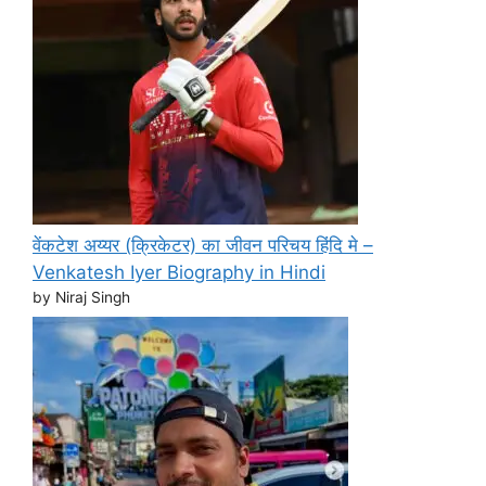
वेंकटेश अय्यर (क्रिकेटर) का जीवन परिचय हिंदि मे –
Venkatesh Iyer Biography in Hindi
by Niraj Singh