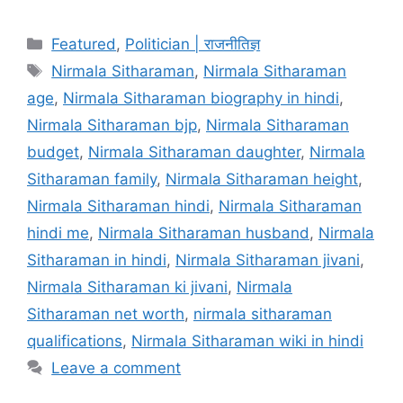
Categories
Featured
,
Politician | राजनीतिज्ञ
Tags
Nirmala Sitharaman
,
Nirmala Sitharaman
age
,
Nirmala Sitharaman biography in hindi
,
Nirmala Sitharaman bjp
,
Nirmala Sitharaman
budget
,
Nirmala Sitharaman daughter
,
Nirmala
Sitharaman family
,
Nirmala Sitharaman height
,
Nirmala Sitharaman hindi
,
Nirmala Sitharaman
hindi me
,
Nirmala Sitharaman husband
,
Nirmala
Sitharaman in hindi
,
Nirmala Sitharaman jivani
,
Nirmala Sitharaman ki jivani
,
Nirmala
Sitharaman net worth
,
nirmala sitharaman
qualifications
,
Nirmala Sitharaman wiki in hindi
Leave a comment