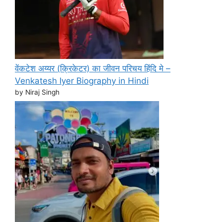
वेंकटेश अय्यर (क्रिकेटर) का जीवन परिचय हिंदि मे –
Venkatesh Iyer Biography in Hindi
by Niraj Singh