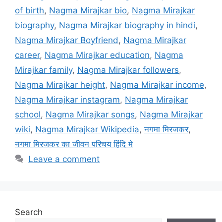
of birth
,
Nagma Mirajkar bio
,
Nagma Mirajkar
biography
,
Nagma Mirajkar biography in hindi
,
Nagma Mirajkar Boyfriend
,
Nagma Mirajkar
career
,
Nagma Mirajkar education
,
Nagma
Mirajkar family
,
Nagma Mirajkar followers
,
Nagma Mirajkar height
,
Nagma Mirajkar income
,
Nagma Mirajkar instagram
,
Nagma Mirajkar
school
,
Nagma Mirajkar songs
,
Nagma Mirajkar
wiki
,
Nagma Mirajkar Wikipedia
,
नगमा मिरजकर
,
नगमा मिरजकर का जीवन परिचय हिंदि मे
Leave a comment
Search