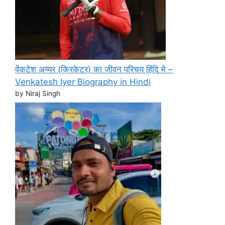
वेंकटेश अय्यर (क्रिकेटर) का जीवन परिचय हिंदि मे –
Venkatesh Iyer Biography in Hindi
by Niraj Singh