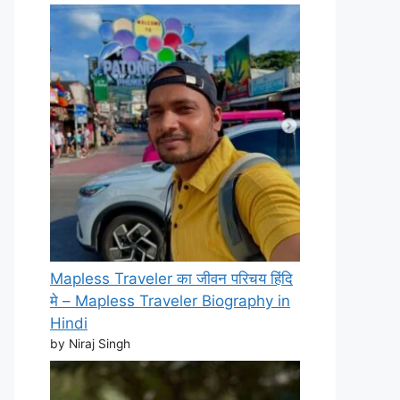
Mapless Traveler का जीवन परिचय हिंदि
मे – Mapless Traveler Biography in
Hindi
by Niraj Singh