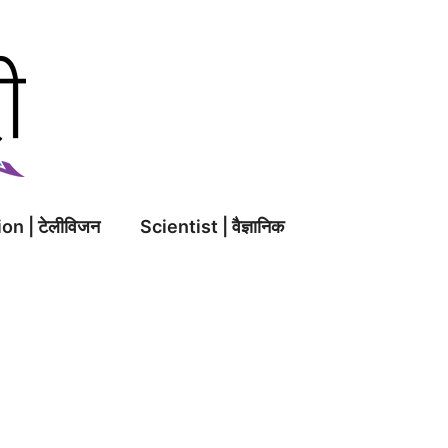
on | टेलीविजन
Scientist | वैज्ञानिक