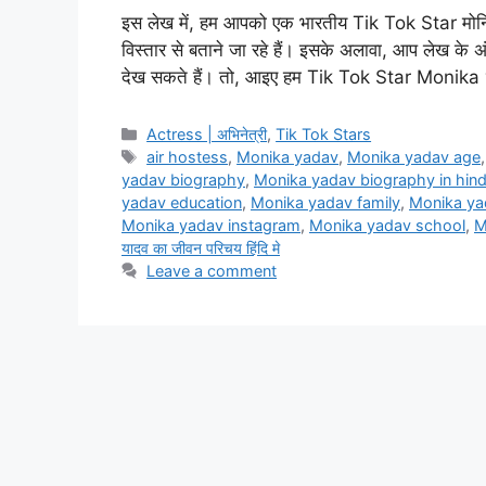
इस लेख में, हम आपको एक भारतीय Tik Tok Star मोनिक
विस्तार से बताने जा रहे हैं। इसके अलावा, आप लेख क
देख सकते हैं। तो, आइए हम Tik Tok Star Moni
Categories
Actress | अभिनेत्री
,
Tik Tok Stars
Tags
air hostess
,
Monika yadav
,
Monika yadav age
yadav biography
,
Monika yadav biography in hind
yadav education
,
Monika yadav family
,
Monika ya
Monika yadav instagram
,
Monika yadav school
,
M
यादव का जीवन परिचय हिंदि मे
Leave a comment