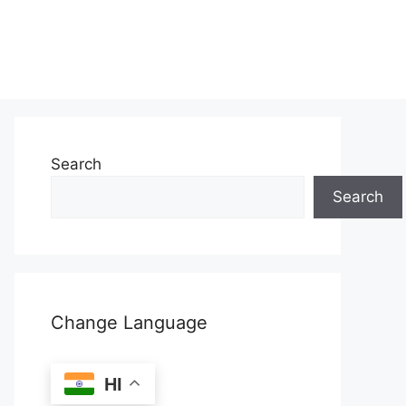
Search
Search
Change Language
HI