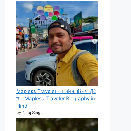
Mapless Traveler का जीवन परिचय हिंदि
मे – Mapless Traveler Biography in
Hindi
by Niraj Singh