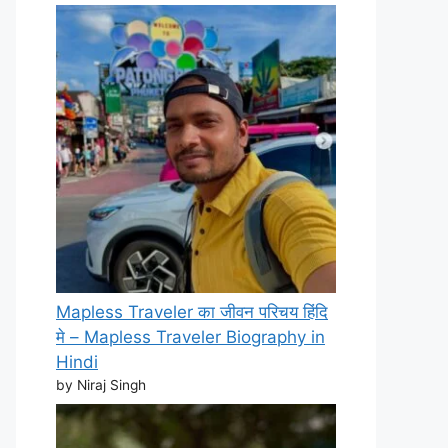
Mapless Traveler का जीवन परिचय हिंदि
मे – Mapless Traveler Biography in
Hindi
by Niraj Singh