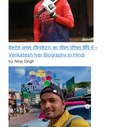
वेंकटेश अय्यर (क्रिकेटर) का जीवन परिचय हिंदि मे –
Venkatesh Iyer Biography in Hindi
by Niraj Singh