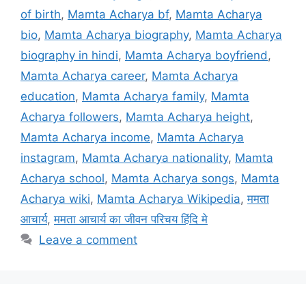
of birth
,
Mamta Acharya bf
,
Mamta Acharya
bio
,
Mamta Acharya biography
,
Mamta Acharya
biography in hindi
,
Mamta Acharya boyfriend
,
Mamta Acharya career
,
Mamta Acharya
education
,
Mamta Acharya family
,
Mamta
Acharya followers
,
Mamta Acharya height
,
Mamta Acharya income
,
Mamta Acharya
instagram
,
Mamta Acharya nationality
,
Mamta
Acharya school
,
Mamta Acharya songs
,
Mamta
Acharya wiki
,
Mamta Acharya Wikipedia
,
ममता
आचार्य
,
ममता आचार्य का जीवन परिचय हिंदि मे
Leave a comment