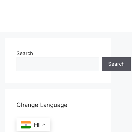
Search
Search
Change Language
HI