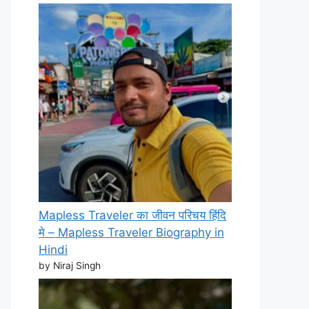
Mapless Traveler का जीवन परिचय हिंदि
मे – Mapless Traveler Biography in
Hindi
by Niraj Singh