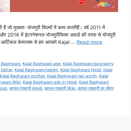
ैं जो मुख्यतः भोजपुरी फिल्मों में काम करतीहैं। वर्ष 2011 में
र 2016 में इंटरनेशनल भोजपुरीफिल्म अवार्ड की तरफ से भोजपुरी
इस आर्टिकल केमाध्यम से हम आपको Kajal …
Read more
l Raghwani
,
Kajal Raghwani age
,
Kajal Raghwani biography
 father
,
Kajal Raghwani height
,
Kajal Raghwani Hindi
,
Kajal
Kajal Raghwani mother
,
Kajal Raghwani net worth
,
Kajal
hwani Wiki
,
Kajal Raghwani wiki in Hindi
,
Kajal Raghwani
indi
,
काजल राघवानी Hindi
,
काजल राघवानी Wiki
,
काजल राघवानी का जीवन