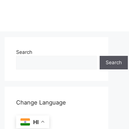
Search
Search
Change Language
HI