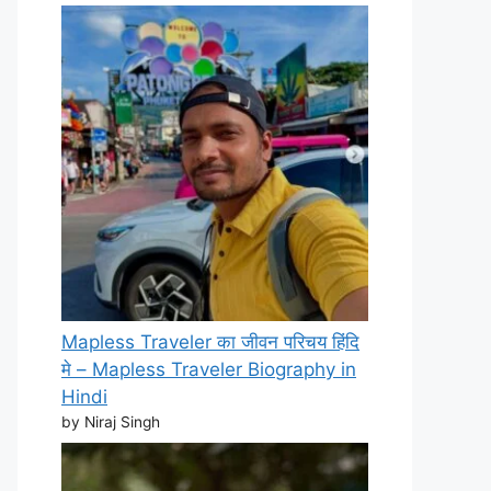
Mapless Traveler का जीवन परिचय हिंदि
मे – Mapless Traveler Biography in
Hindi
by Niraj Singh