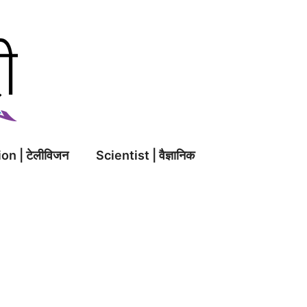
on | टेलीविजन
Scientist | वैज्ञानिक