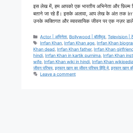
इस लेख में, हम आपको एक भारतीय अभिनेता और फ़िल्म निर
बताने जा रहे हैं। इसके अलावा, आप लेख के अंत तक Irr
उनके व्यक्तिगत और व्यावसायिक जीवन पर एक नज़र डा
Categories
Actor | अभिनेता
,
Bollywood | बॉलीवुड
,
Television | ट
Tags
Irrfan Khan
,
Irrfan Khan age
,
Irrfan Khan biogra
Khan dead
,
Irrfan Khan father
,
Irrfan Khan girlfrien
hindi
,
Irrfan Khan in kartik purnima
,
Irrfan Khan in
wife
,
Irrfan Khan wiki in hindi
,
Irrfan Khan wikipedia
जीवन परिचय
,
इरफान खान का जीवन परिचय हिंदि मे
,
इरफान खान की ज
Leave a comment