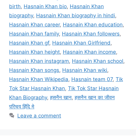
birth
,
Hasnain Khan bio
,
Hasnain Khan
biography
,
Hasnain Khan biography in hindi
,
Hasnain Khan career
,
Hasnain Khan education
,
Hasnain Khan family
,
Hasnain Khan followers
,
Hasnain Khan gf
,
Hasnain Khan Girlfriend
,
Hasnain Khan height
,
Hasnain Khan income
,
Hasnain Khan instagram
,
Hasnain Khan school
,
Hasnain Khan songs
,
Hasnain Khan wiki
,
Hasnain Khan Wikipedia
,
Hasnain team 07
,
Tik
Tok Star Hasnain Khan
,
Tik Tok Star Hasnain
Khan Biography
,
हसनैन खान
,
हसनैन खान का जीवन
परिचय हिंदि मे
Leave a comment