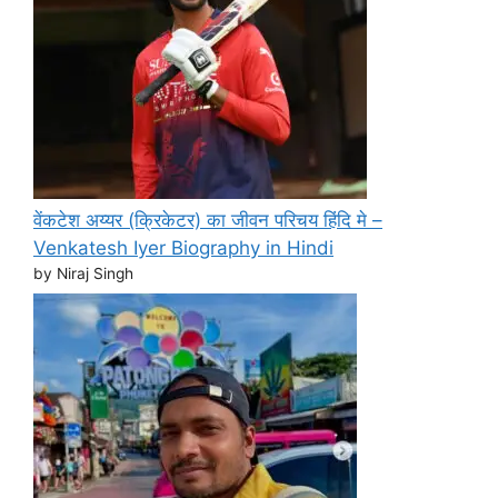
वेंकटेश अय्यर (क्रिकेटर) का जीवन परिचय हिंदि मे –
Venkatesh Iyer Biography in Hindi
by Niraj Singh