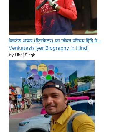
वेंकटेश अय्यर (क्रिकेटर) का जीवन परिचय हिंदि मे –
Venkatesh Iyer Biography in Hindi
by Niraj Singh