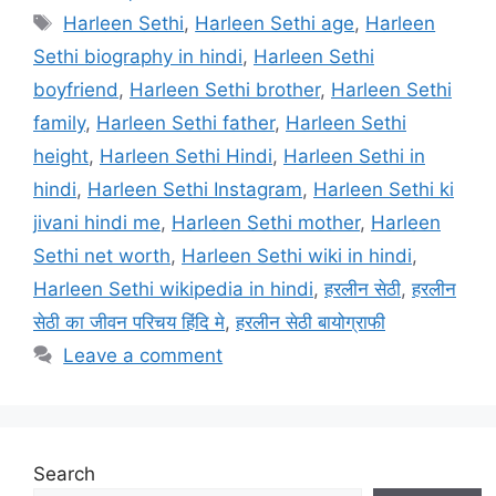
Tags
Harleen Sethi
,
Harleen Sethi age
,
Harleen
Sethi biography in hindi
,
Harleen Sethi
boyfriend
,
Harleen Sethi brother
,
Harleen Sethi
family
,
Harleen Sethi father
,
Harleen Sethi
height
,
Harleen Sethi Hindi
,
Harleen Sethi in
hindi
,
Harleen Sethi Instagram
,
Harleen Sethi ki
jivani hindi me
,
Harleen Sethi mother
,
Harleen
Sethi net worth
,
Harleen Sethi wiki in hindi
,
Harleen Sethi wikipedia in hindi
,
हरलीन सेठी
,
हरलीन
सेठी का जीवन परिचय हिंदि मे
,
हरलीन सेठी बायोग्राफी
Leave a comment
Search