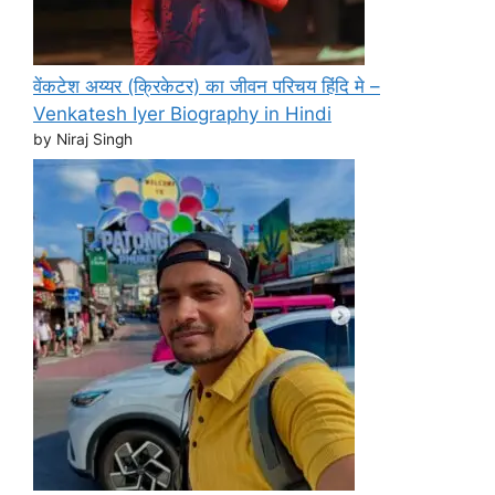
वेंकटेश अय्यर (क्रिकेटर) का जीवन परिचय हिंदि मे –
Venkatesh Iyer Biography in Hindi
by Niraj Singh