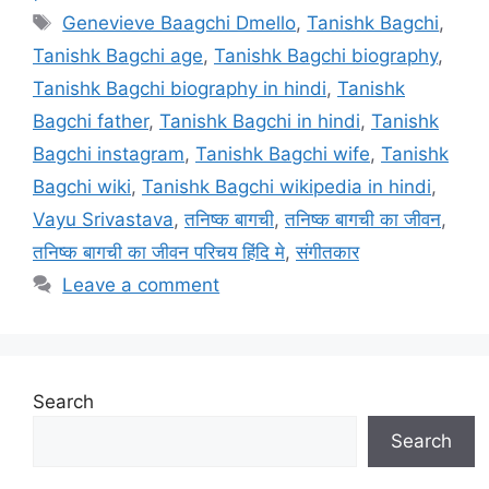
Tags
Genevieve Baagchi Dmello
,
Tanishk Bagchi
,
Tanishk Bagchi age
,
Tanishk Bagchi biography
,
Tanishk Bagchi biography in hindi
,
Tanishk
Bagchi father
,
Tanishk Bagchi in hindi
,
Tanishk
Bagchi instagram
,
Tanishk Bagchi wife
,
Tanishk
Bagchi wiki
,
Tanishk Bagchi wikipedia in hindi
,
Vayu Srivastava
,
तनिष्क बागची
,
तनिष्क बागची का जीवन
,
तनिष्क बागची का जीवन परिचय हिंदि मे
,
संगीतकार
Leave a comment
Search
Search