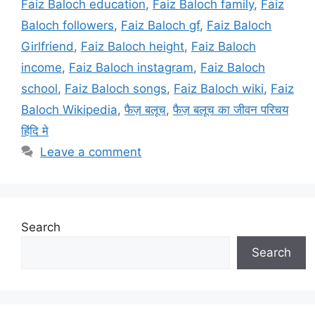
Faiz Baloch education
,
Faiz Baloch family
,
Faiz
Baloch followers
,
Faiz Baloch gf
,
Faiz Baloch
Girlfriend
,
Faiz Baloch height
,
Faiz Baloch
income
,
Faiz Baloch instagram
,
Faiz Baloch
school
,
Faiz Baloch songs
,
Faiz Baloch wiki
,
Faiz
Baloch Wikipedia
,
फैज़ बलूच
,
फैज़ बलूच का जीवन परिचय
हिंदि मे
Leave a comment
Search
Search