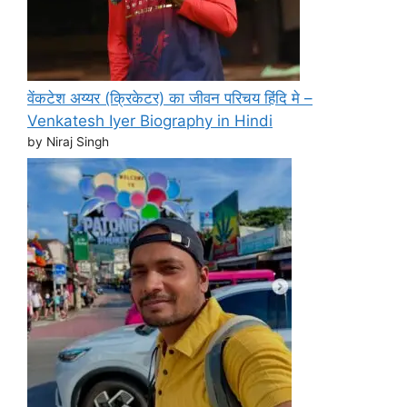
वेंकटेश अय्यर (क्रिकेटर) का जीवन परिचय हिंदि मे –
Venkatesh Iyer Biography in Hindi
by Niraj Singh