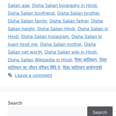
Salian age
,
Disha Salian biography in Hindi
,
Disha Salian boyfriend
,
Disha Salian brother
,
Disha Salian family
,
Disha Salian father
,
Disha
Salian height
,
Disha Salian Hindi
,
Disha Salian in
Hindi
,
Disha Salian Instagram
,
Disha Salian ki
jivani hindi me
,
Disha Salian mother
,
Disha
Salian net worth
,
Disha Salian wiki in Hindi
,
Disha Salian Wikipedia in Hindi
,
दिशा सालियान
,
दिशा
सालियान का जीवन परिचय हिंदि मे
,
दिशा सालियान बायोग्राफी
Leave a comment
Search
Search