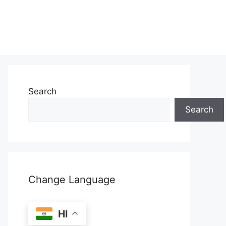
Search
Search
Change Language
HI