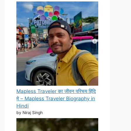
Mapless Traveler का जीवन परिचय हिंदि
मे – Mapless Traveler Biography in
Hindi
by Niraj Singh