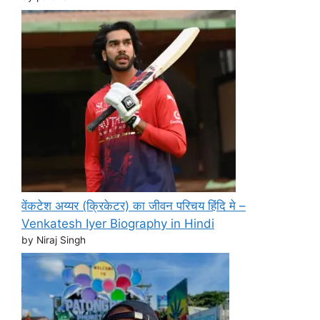
वेंकटेश अय्यर (क्रिकेटर) का जीवन परिचय हिंदि मे –
Venkatesh Iyer Biography in Hindi
by Niraj Singh