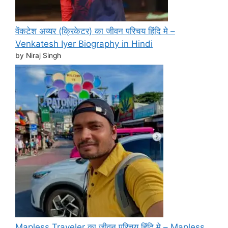
वेंकटेश अय्यर (क्रिकेटर) का जीवन परिचय हिंदि मे –
Venkatesh Iyer Biography in Hindi
by Niraj Singh
Mapless Traveler का जीवन परिचय हिंदि मे – Mapless