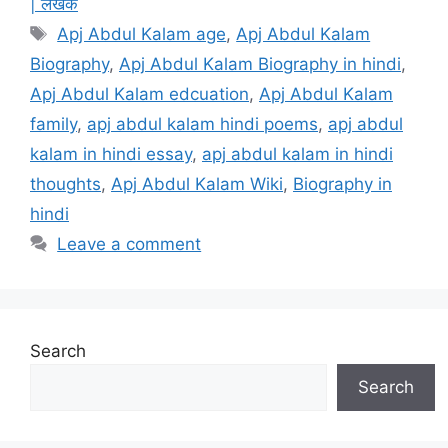
| लेखक
Tags
Apj Abdul Kalam age
,
Apj Abdul Kalam
Biography
,
Apj Abdul Kalam Biography in hindi
,
Apj Abdul Kalam edcuation
,
Apj Abdul Kalam
family
,
apj abdul kalam hindi poems
,
apj abdul
kalam in hindi essay
,
apj abdul kalam in hindi
thoughts
,
Apj Abdul Kalam Wiki
,
Biography in
hindi
Leave a comment
Search
Search