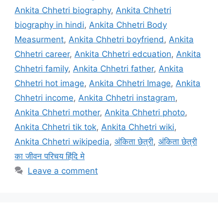
Ankita Chhetri biography
,
Ankita Chhetri
biography in hindi
,
Ankita Chhetri Body
Measurment
,
Ankita Chhetri boyfriend
,
Ankita
Chhetri career
,
Ankita Chhetri edcuation
,
Ankita
Chhetri family
,
Ankita Chhetri father
,
Ankita
Chhetri hot image
,
Ankita Chhetri Image
,
Ankita
Chhetri income
,
Ankita Chhetri instagram
,
Ankita Chhetri mother
,
Ankita Chhetri photo
,
Ankita Chhetri tik tok
,
Ankita Chhetri wiki
,
Ankita Chhetri wikipedia
,
अंकिता छेत्री
,
अंकिता छेत्री
का जीवन परिचय हिंदि मे
Leave a comment