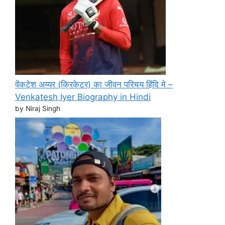
वेंकटेश अय्यर (क्रिकेटर) का जीवन परिचय हिंदि मे –
Venkatesh Iyer Biography in Hindi
by Niraj Singh