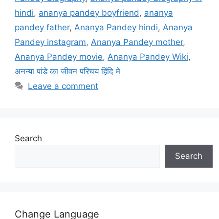
hindi
,
ananya pandey boyfriend
,
ananya
pandey father
,
Ananya Pandey hindi
,
Ananya
Pandey instagram
,
Ananya Pandey mother
,
Ananya Pandey movie
,
Ananya Pandey Wiki
,
अनन्या पांडे का जीवन परिचय हिंदि मे
Leave a comment
Search
Search
Change Language