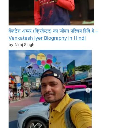
वेंकटेश अय्यर (क्रिकेटर) का जीवन परिचय हिंदि मे –
Venkatesh Iyer Biography in Hindi
by Niraj Singh