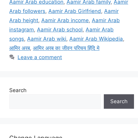
Aamir Arab education
,
Aamir Arab family
,
Aamir
Arab followers
,
Aamir Arab Girlfriend
,
Aamir
Arab height
,
Aamir Arab income
,
Aamir Arab
instagram
,
Aamir Arab school
,
Aamir Arab
songs
,
Aamir Arab wiki
,
Aamir Arab Wikipedia
,
आमिर अरब
,
आमिर अरब का जीवन परिचय हिंदि मे
Leave a comment
Search
Search