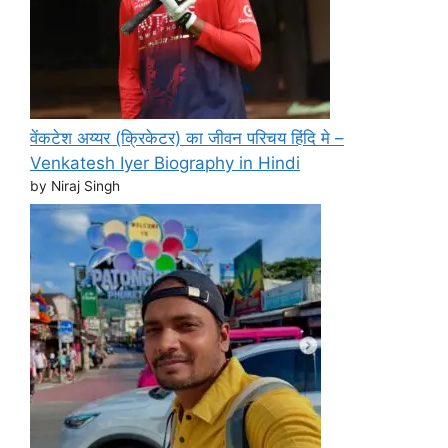
वेंकटेश अय्यर (क्रिकेटर) का जीवन परिचय हिंदि मे –
Venkatesh Iyer Biography in Hindi
by Niraj Singh