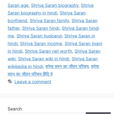
Saran age
,
Shriya Saran biography
,
Shriya
Saran biography in hindi
,
Shriya Saran
boyfriend
,
Shriya Saran family
,
Shriya Saran
father
,
Shriya Saran hindi
,
Shriya Saran hindi
me
,
Shriya Saran husband
,
Shriya Saran in
hindi
,
Shriya Saran income
,
Shriya Saran jivani
in hindi
,
Shriya Saran net worth
,
Shriya Saran
wiki
,
Shriya Saran wiki in hindi
,
Shriya Saran
wikipedia in hindi
,
श्रेया सरन का जीवन परिचय
,
श्रेया
सरन का जीवन परिचय हिंदि मे
Leave a comment
Search