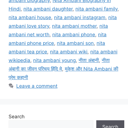
ambani biography
,
Nita Ambani Biography in
Hindi
,
nita ambani daughter
,
nita ambani family
,
nita ambani house
,
nita ambani instagram
,
nita
ambani love story
,
nita ambani mother
,
nita
ambani net worth
,
nita ambani phone
,
nita
ambani phone price
,
nita ambani son
,
nita
ambani tea price
,
nita ambani wiki
,
nita ambani
wikipedia
,
nita ambani young
,
नीता अंबानी
,
नीता
अंबानी का जीवन परिचय हिंदि मे
,
मुकेश और Nita Ambani की
प्रेम कहानी
Leave a comment
Search
Search