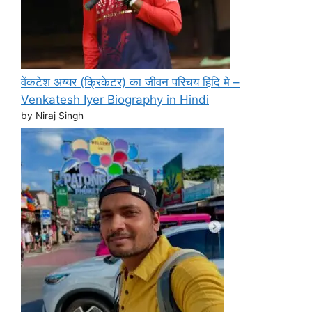
वेंकटेश अय्यर (क्रिकेटर) का जीवन परिचय हिंदि मे –
Venkatesh Iyer Biography in Hindi
by Niraj Singh