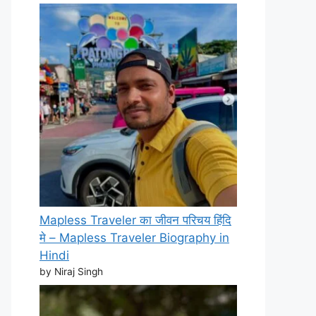
Mapless Traveler का जीवन परिचय हिंदि
मे – Mapless Traveler Biography in
Hindi
by Niraj Singh