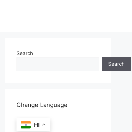
Search
Search
Change Language
HI