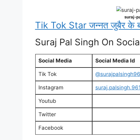
suraj-pa
Tik Tok Star जन्नत जुबैर के बारे
Suraj Pal Singh On Socia
Social Media
Social Media Id
Tik Tok
@surajpalsingh9
Instagram
suraj.palsingh.96
Youtub
Twitter
Facebook