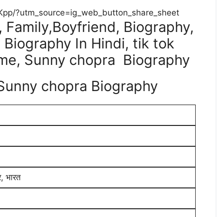
Kpp/?utm_source=ig_web_button_share_sheet
 Family,Boyfriend, Biography,
iography In Hindi, tik tok
ome, Sunny chopra Biography
ी – Sunny chopra Biography
्र, भारत