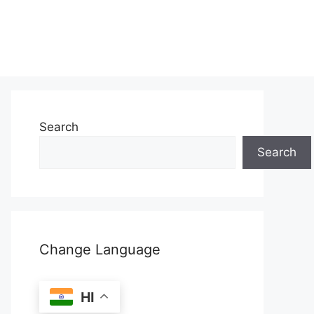
Search
Search
Change Language
HI