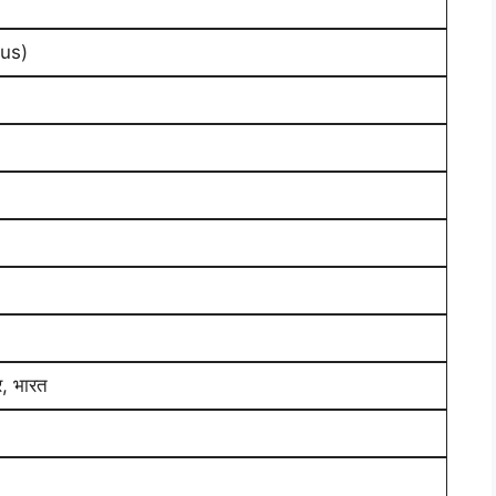
ius)
्र, भारत