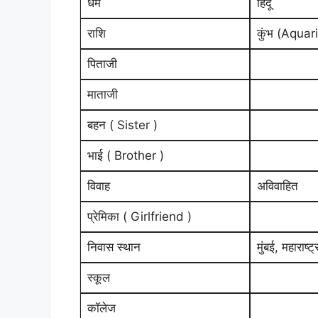
धर्म
हिंदू
राशि
कुंभ (Aquar
पिताजी
माताजी
बहन ( Sister )
भाई ( Brother )
विवाह
अविवाहित
प्रेमिका ( Girlfriend )
निवास स्थान
मुंबई, महाराष्ट
स्कूल
कॉलेज