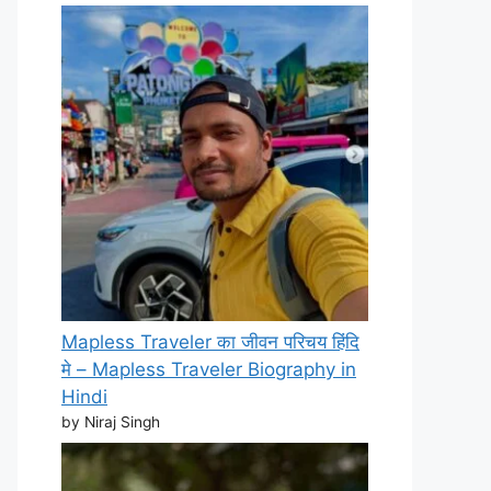
Mapless Traveler का जीवन परिचय हिंदि
मे – Mapless Traveler Biography in
Hindi
by Niraj Singh