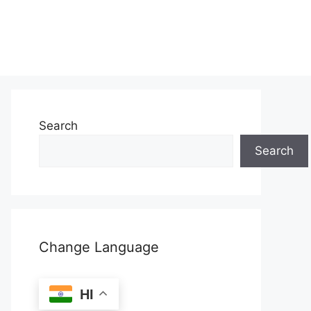
Search
Search
Change Language
HI