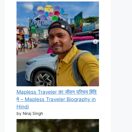
Mapless Traveler का जीवन परिचय हिंदि
मे – Mapless Traveler Biography in
Hindi
by Niraj Singh