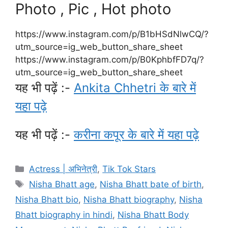
Photo , Pic , Hot photo
https://www.instagram.com/p/B1bHSdNlwCQ/?
utm_source=ig_web_button_share_sheet
https://www.instagram.com/p/B0KphbfFD7q/?
utm_source=ig_web_button_share_sheet
यह भी पढ़ें :-
Ankita Chhetri के बारे में
यहा पढ़े
यह भी पढ़ें :-
करीना कपूर के बारे में यहा पढ़े
Categories
Actress | अभिनेत्री
,
Tik Tok Stars
Tags
Nisha Bhatt age
,
Nisha Bhatt bate of birth
,
Nisha Bhatt bio
,
Nisha Bhatt biography
,
Nisha
Bhatt biography in hindi
,
Nisha Bhatt Body