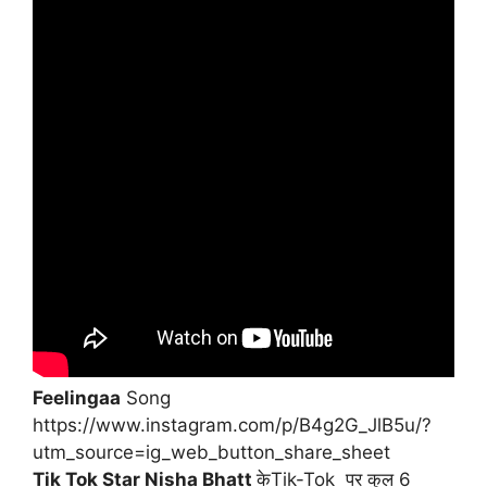
Feelingaa
Song
https://www.instagram.com/p/B4g2G_JlB5u/?
utm_source=ig_web_button_share_sheet
Tik Tok Star Nisha Bhatt
केTik-Tok पर कुल 6