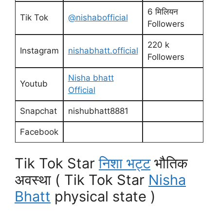
6 मिलियन
Tik Tok
@nishabofficial
Followers
220 k
Instagram
nishabhatt.official
Followers
Nisha bhatt
Youtub
Official
Snapchat
nishubhatt8881
Facebook
Tik Tok Star
निशा भट्ट
भौतिक
अवस्था ( Tik Tok Star
Nisha
Bhatt
physical state )