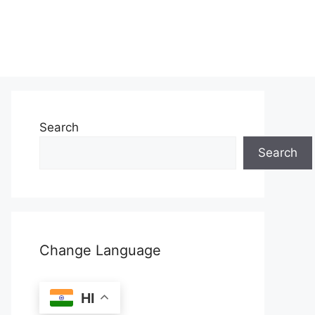
Search
Search
Change Language
HI