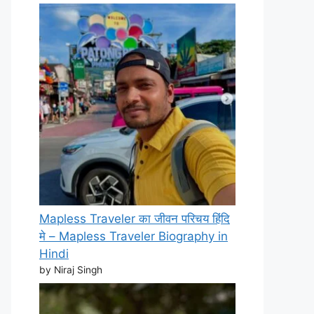
Mapless Traveler का जीवन परिचय हिंदि
मे – Mapless Traveler Biography in
Hindi
by Niraj Singh