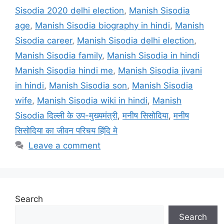
Sisodia 2020 delhi election
,
Manish Sisodia
age
,
Manish Sisodia biography in hindi
,
Manish
Sisodia career
,
Manish Sisodia delhi election
,
Manish Sisodia family
,
Manish Sisodia in hindi
Manish Sisodia hindi me
,
Manish Sisodia jivani
in hindi
,
Manish Sisodia son
,
Manish Sisodia
wife
,
Manish Sisodia wiki in hindi
,
Manish
Sisodia दिल्ली के उप-मुख्यमंत्री
,
मनीष सिसोदिया
,
मनीष
सिसोदिया का जीवन परिचय हिंदि मे
Leave a comment
Search
Search