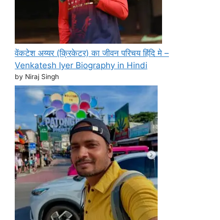
वेंकटेश अय्यर (क्रिकेटर) का जीवन परिचय हिंदि मे –
Venkatesh Iyer Biography in Hindi
by Niraj Singh