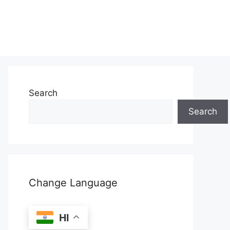
Search
Search
Change Language
HI