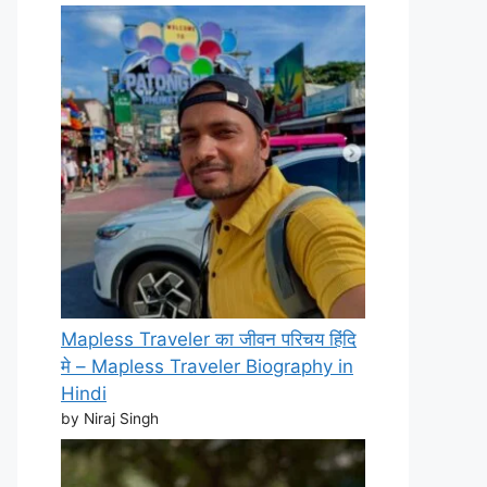
Mapless Traveler का जीवन परिचय हिंदि
मे – Mapless Traveler Biography in
Hindi
by Niraj Singh