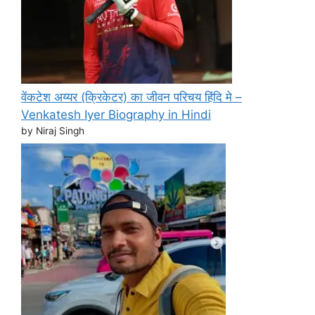
वेंकटेश अय्यर (क्रिकेटर) का जीवन परिचय हिंदि मे –
Venkatesh Iyer Biography in Hindi
by Niraj Singh