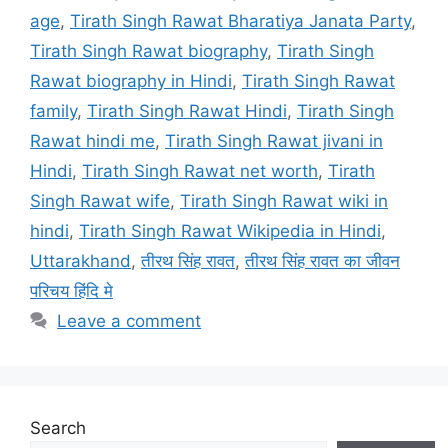
age
,
Tirath Singh Rawat Bharatiya Janata Party
,
Tirath Singh Rawat biography
,
Tirath Singh
Rawat biography in Hindi
,
Tirath Singh Rawat
family
,
Tirath Singh Rawat Hindi
,
Tirath Singh
Rawat hindi me
,
Tirath Singh Rawat jivani in
Hindi
,
Tirath Singh Rawat net worth
,
Tirath
Singh Rawat wife
,
Tirath Singh Rawat wiki in
hindi
,
Tirath Singh Rawat Wikipedia in Hindi
,
Uttarakhand
,
तीरथ सिंह रावत
,
तीरथ सिंह रावत का जीवन
परिचय हिंदि मे
Leave a comment
Search