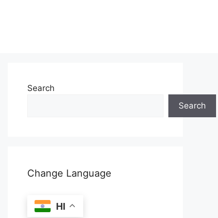
Search
Search
Change Language
HI