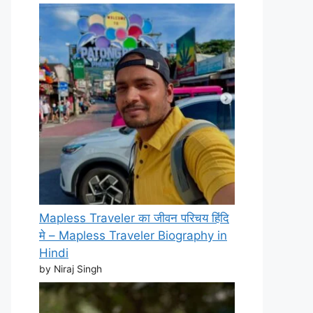
Mapless Traveler का जीवन परिचय हिंदि
मे – Mapless Traveler Biography in
Hindi
by Niraj Singh