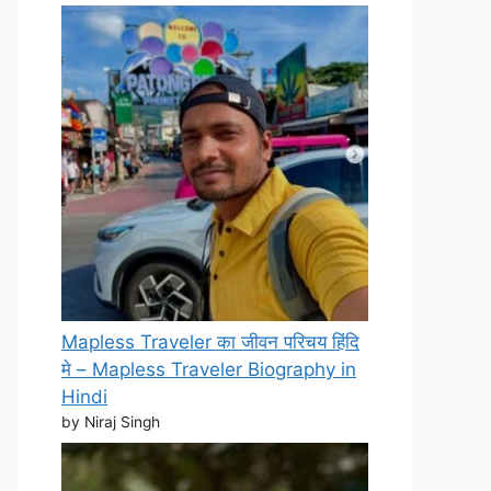
Mapless Traveler का जीवन परिचय हिंदि
मे – Mapless Traveler Biography in
Hindi
by Niraj Singh