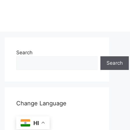
Search
Search
Change Language
HI