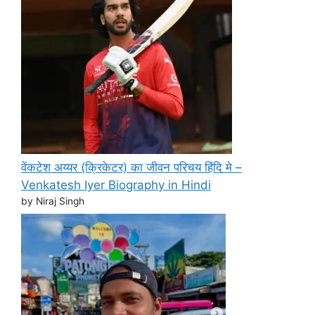
वेंकटेश अय्यर (क्रिकेटर) का जीवन परिचय हिंदि मे –
Venkatesh Iyer Biography in Hindi
by Niraj Singh