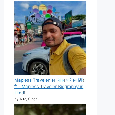
Mapless Traveler का जीवन परिचय हिंदि
मे – Mapless Traveler Biography in
Hindi
by Niraj Singh