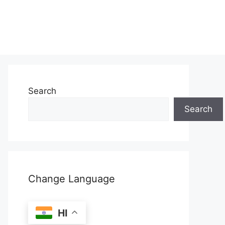
Search
Search
Change Language
HI