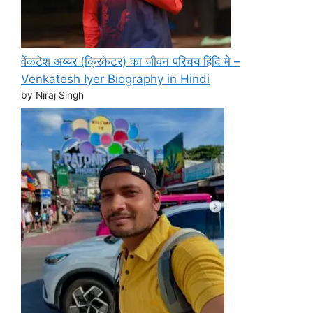
वेंकटेश अय्यर (क्रिकेटर) का जीवन परिचय हिंदि मे –
Venkatesh Iyer Biography in Hindi
by Niraj Singh