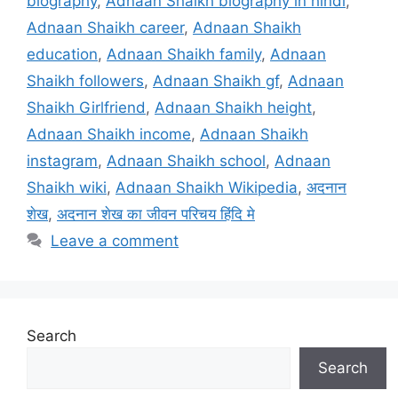
biography
,
Adnaan Shaikh biography in hindi
,
Adnaan Shaikh career
,
Adnaan Shaikh
education
,
Adnaan Shaikh family
,
Adnaan
Shaikh followers
,
Adnaan Shaikh gf
,
Adnaan
Shaikh Girlfriend
,
Adnaan Shaikh height
,
Adnaan Shaikh income
,
Adnaan Shaikh
instagram
,
Adnaan Shaikh school
,
Adnaan
Shaikh wiki
,
Adnaan Shaikh Wikipedia
,
अदनान
शेख
,
अदनान शेख का जीवन परिचय हिंदि मे
Leave a comment
Search
Search